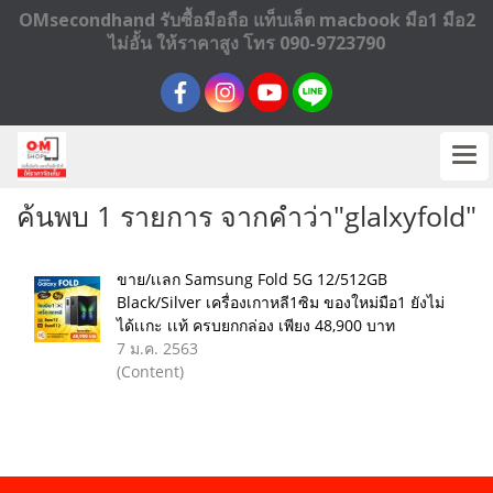
OMsecondhand รับซื้อมือถือ แท็บเล็ต macbook มือ1 มือ2
ไม่อั้น ให้ราคาสูง โทร 090-9723790
ค้นพบ 1 รายการ จากคำว่า"glalxyfold"
ขาย/เเลก Samsung Fold 5G 12/512GB
Black/Silver เครื่องเกาหลี1ซิม ของใหม่มือ1 ยังไม่
ได้เเกะ เเท้ ครบยกกล่อง เพียง 48,900 บาท
7 ม.ค. 2563
(Content)