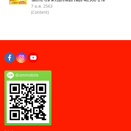
7 ม.ค. 2563
(Content)
@ommobile