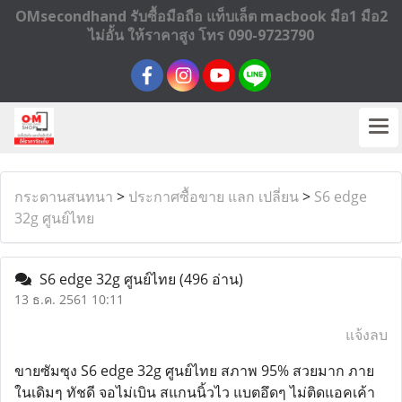
OMsecondhand รับซื้อมือถือ แท็บเล็ต macbook มือ1 มือ2
ไม่อั้น ให้ราคาสูง โทร 090-9723790
กระดานสนทนา
>
ประกาศซื้อขาย แลก เปลี่ยน
>
S6 edge
32g ศูนย์ไทย
S6 edge 32g ศูนย์ไทย
(496 อ่าน)
13 ธ.ค. 2561 10:11
แจ้งลบ
ขายซัมซุง S6 edge 32g ศูนย์ไทย สภาพ 95% สวยมาก ภาย
ในเดิมๆ ทัชดี จอไม่เบิน สแกนนิ้วไว แบตอึดๆ ไม่ติดแอคเค้า