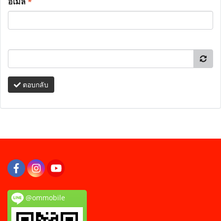
อีเมล
*
ตอบกลับ
@ommobile