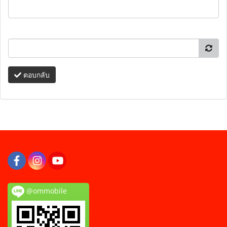
ตอบกลับ
@ommobile