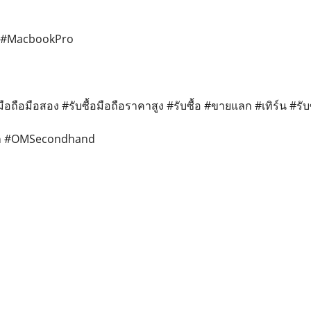
o #MacbookPro
อมือถือมือสอง #รับซื้อมือถือราคาสูง #รับซื้อ #ขายแลก #เทิร์น #รับซื
้า #OMSecondhand