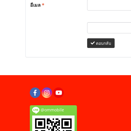
อีเมล
*
ตอบกลับ
@ommobile