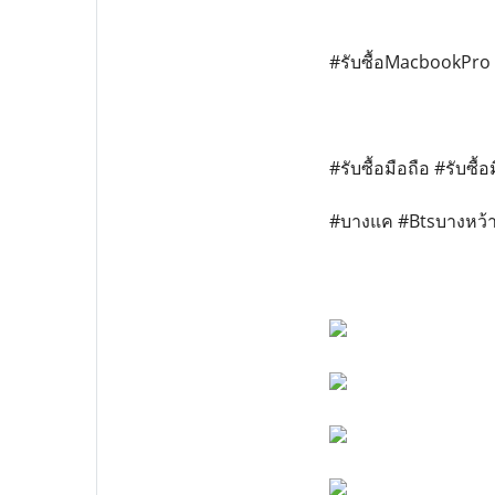
#รับซื้อMacbookPr
#รับซื้อมือถือ #รับซื้
#บางแค #Btsบางหว