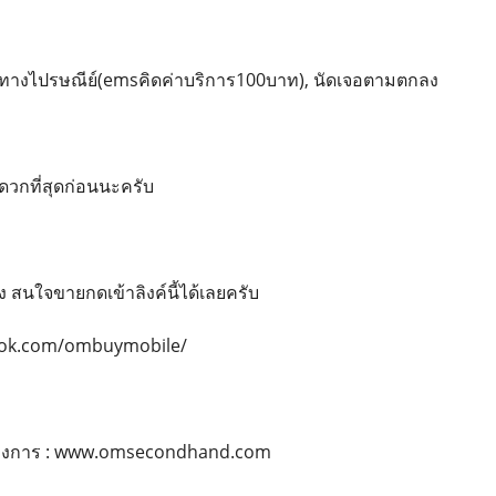
่งทางไปรษณีย์(emsคิดค่าบริการ100บาท), นัดเจอตามตกลง
กที่สุดก่อนนะครับ
ูง สนใจขายกดเข้าลิงค์นี้ได้เลยครับ
ook.com/ombuymobile/
นทางการ : www.omsecondhand.com