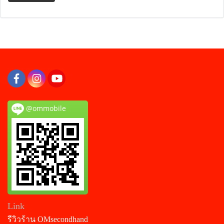
@ommobile
Link
รีวิวร้าน OMsecondhand