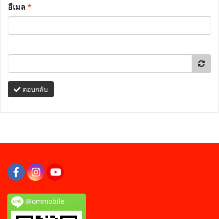
อีเมล
*
ตอบกลับ
@ommobile